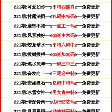
221期:可爱如你━≤
平特四连肖
≥━免费更新
221期:甘露法雨━≤
⒕码中特码
≥━免费更新
221期:靡坚不摧━≤
一波主一码
≥━免费更新
221期:风景独好━≤
㈢肖主六码
≥━免费更新
221期:蛟龙擘水━≤
平特六码中
≥━免费更新
221期:拔树搜根━≤
㈢肖加㈢码
≥━免费更新
221期:燃尽流年━≤
一码三中三
≥━免费更新
221期:奋发向上━≤
三尾必中特
≥━免费更新
221期:安如盘石━≤
⒓码中特码
≥━免费更新
221期:冰雪女神━≤
男女肖中特
≥━免费更新
221期:情深骨肉━≤
①行防②码
≥━免费更新
221期:月眉星眼━≤
动物解平特
≥━免费更新