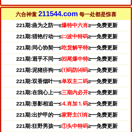
211544.com
六合神童
每一处都是惊喜
221期:曲为之防━≤
爆特中六肖
≥━免费更新
221期:猎艳行动━≤
㈡波中特码
≥━免费更新
221期:同心协契━≤
吃货解平特
≥━免费更新
221期:迥乎不同━≤
⑹尾爆中特
≥━免费更新
221期:泥猪疥狗━≤
⑴码防⑷码
≥━免费更新
221期:双香烟叶━≤
单双主二码
≥━免费更新
221期:在我心上━≤
三期内必开
≥━免费更新
221期:形影相追━≤
⒋肖加⒈码
≥━免费更新
221期:出护甲的━≤
家野主⑴肖
≥━免费更新
221期:狂野男孩━≤
①头中特码
≥━免费更新