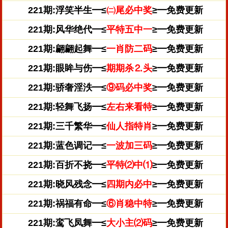
221期:浮笑半生━≤
㈡尾必中奖
≥━免费更新
221期:风华绝代━≤
平特五中一
≥━免费更新
221期:翩翩起舞━≤
一肖防二码
≥━免费更新
221期:眼眸与伤━≤
期期杀⒉头
≥━免费更新
221期:骄奢淫泆━≤
⑨码必中奖
≥━免费更新
221期:轻舞飞扬━≤
左右来看特
≥━免费更新
221期:三千繁华━≤
仙人指特肖
≥━免费更新
221期:蓝色调记━≤
一波加三码
≥━免费更新
221期:百折不挠━≤
平特⑵中⑴
≥━免费更新
221期:晓风残念━≤
四期内必中
≥━免费更新
221期:祸福有命━≤
⑥肖稳中特
≥━免费更新
221期:鸾飞凤舞━≤
大小主⑵码
≥━免费更新