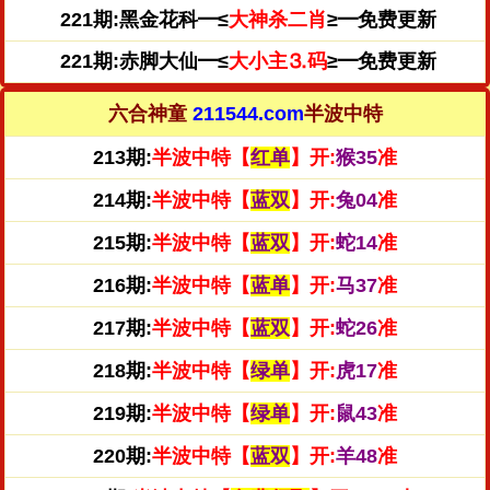
221期:黑金花科━≤
大神杀二肖
≥━免费更新
221期:赤脚大仙━≤
大小主⒊码
≥━免费更新
六合神童
211544.com
半波中特
213期:
半波中特【
红单
】开:
猴35
准
214期:
半波中特【
蓝双
】开:
兔04
准
215期:
半波中特【
蓝双
】开:
蛇14
准
216期:
半波中特【
蓝单
】开:
马37
准
217期:
半波中特【
蓝双
】开:
蛇26
准
218期:
半波中特【
绿单
】开:
虎17
准
219期:
半波中特【
绿单
】开:
鼠43
准
220期:
半波中特【
蓝双
】开:
羊48
准