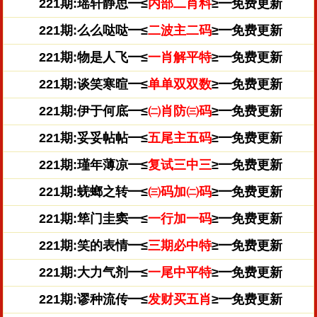
221期:瑶轩静思━≤
内部二肖料
≥━免费更新
221期:么么哒哒━≤
二波主二码
≥━免费更新
221期:物是人飞━≤
一肖解平特
≥━免费更新
221期:谈笑寒暄━≤
单单双双数
≥━免费更新
221期:伊于何底━≤
㈡肖防㈢码
≥━免费更新
221期:妥妥帖帖━≤
五尾主五码
≥━免费更新
221期:瑾年薄凉━≤
复试三中三
≥━免费更新
221期:蜣螂之转━≤
㈢码加㈡码
≥━免费更新
221期:筚门圭窦━≤
一行加一码
≥━免费更新
221期:‌笑的表情━≤
三期必中特
≥━免费更新
221期:大力气剂━≤
一尾中平特
≥━免费更新
221期:谬种流传━≤
发财买五肖
≥━免费更新