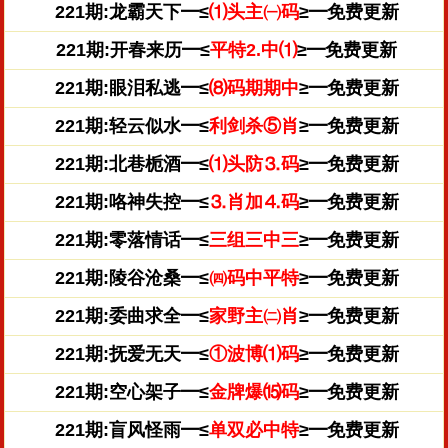
221期:龙霸天下━≤
⑴头主㈠码
≥━免费更新
221期:开春来历━≤
平特2.中⑴
≥━免费更新
221期:眼泪私逃━≤
⑻码期期中
≥━免费更新
221期:轻云似水━≤
利剑杀⑤肖
≥━免费更新
221期:北巷栀酒━≤
⑴头防⒊码
≥━免费更新
221期:咯神失控━≤
⒊肖加⒋码
≥━免费更新
221期:‌零落情话━≤
三组三中三
≥━免费更新
221期:陵谷沧桑━≤
㈣码中平特
≥━免费更新
221期:委曲求全━≤
家野主㈡肖
≥━免费更新
221期:抚爱无天━≤
①波博⑴码
≥━免费更新
221期:空心架子━≤
金牌爆⒂码
≥━免费更新
221期:盲风怪雨━≤
单双必中特
≥━免费更新