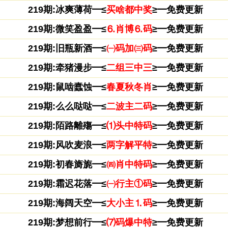
219期:冰爽薄荷━≤
买啥都中奖
≥━免费更新
219期:微笑盈盈━≤
⒍肖博⒍码
≥━免费更新
219期:旧瓶新酒━≤
㈠码加㈢码
≥━免费更新
219期:牵猪漫步━≤
二组三中三
≥━免费更新
219期:鼠啮蠧蚀━≤
春夏秋冬肖
≥━免费更新
219期:么么哒哒━≤
二波主二码
≥━免费更新
219期:陌路離殤━≤
⑴头中特码
≥━免费更新
219期:风吹麦浪━≤
两字解平特
≥━免费更新
219期:初春旖旎━≤
㈣肖中特码
≥━免费更新
219期:霜迟花落━≤
㈠行主①码
≥━免费更新
219期:海阔天空━≤
大小主⒈码
≥━免费更新
219期:梦想前行━≤
⑺码爆中特
≥━免费更新