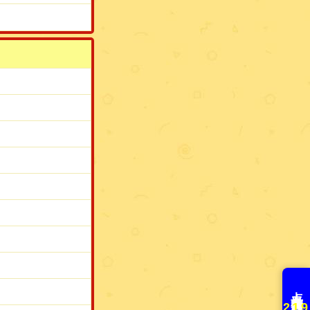
点击免费领取
219