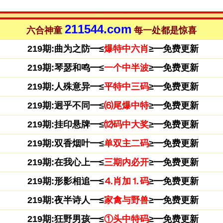
211544.com
六合神童
每一处都是惊喜
219期:曲为之防━≤
爆特中六肖
≥━免费更新
219期:琴瑟和鸣━≤
一个中半波
≥━免费更新
219期:人殊意异━≤
平特中三码
≥━免费更新
219期:迥乎不同━≤
⑹尾爆中特
≥━免费更新
219期:挂印悬牌━≤
⑿码中大奖
≥━免费更新
219期:双香烟叶━≤
单双主二码
≥━免费更新
219期:在我心上━≤
三期内必开
≥━免费更新
219期:形影相追━≤
⒋肖加⒈码
≥━免费更新
219期:夜半诗人━≤
家禽与野兽
≥━免费更新
219期:狂野男孩━≤
①头中特码
≥━免费更新